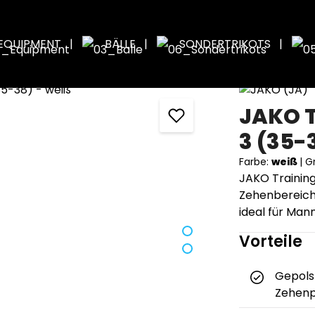
EQUIPMENT
BÄLLE
SONDERTRIKOTS
JAKO 
3 (35-
Farbe:
weiß
|
G
JAKO Trainin
Zehenbereich,
ideal für Man
Vorteile
Gepols
Zehenp