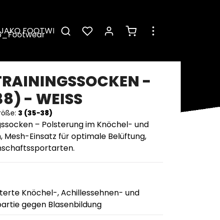
Warenkorb enthält 0 Pos
JAKO FOOTWEAR
TRAININGSSOCKEN -
38) - WEISS
röße:
3 (35-38)
gssocken – Polsterung im Knöchel- und
 Mesh-Einsatz für optimale Belüftung,
nschaftssportarten.
terte Knöchel-, Achillessehnen- und
artie gegen Blasenbildung