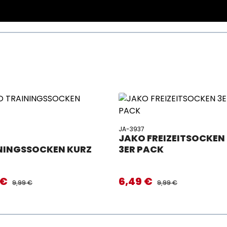
JA-3937
O
JAKO FREIZEITSOCKEN
NINGSSOCKEN KURZ
3ER PACK
 €
6,49 €
preis:
Verkaufspreis:
REGULÄRER PREIS:
REGULÄRER PREIS:
9,99 €
9,99 €