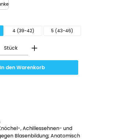
dunkelgrün
wählen
4 (39-42)
5 (43-46)
Anzahl: Gib den gewünschten Wert ein
Stück
In den Warenkorb
s
Knöchel-, Achillessehnen- und
gegen Blasenbildung; Anatomisch