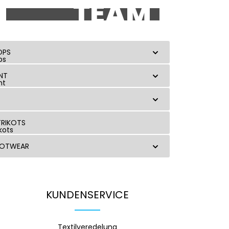
TEAM
CREATOR
OPS
NT
RIKOTS
OOTWEAR
KUNDENSERVICE
Textilveredelung