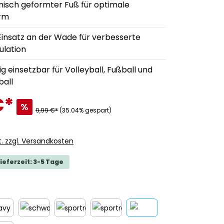
isch geformter Fuß für optimale
rm
insatz an der Wade für verbesserte
kulation
tig einsetzbar für Volleyball, Fußball und
ball
€
*
%
9,99 €*
(35.04% gespart)
t. zzgl. Versandkosten
ieferzeit: 3-5 Tage
ählen
navy
schwarz
sportrot
sportroyal
weiß