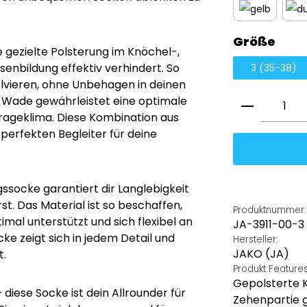
gelb
aus
Größe
e gezielte Polsterung im Knöchel-,
senbildung effektiv verhindert. So
3 (35-38)
olvieren, ohne Unbehagen in deinen
Produkt 
 Wade gewährleistet eine optimale
rageklima. Diese Kombination aus
erfekten Begleiter für deine
ssocke garantiert dir Langlebigkeit
rst. Das Material ist so beschaffen,
Produktnummer:
al unterstützt und sich flexibel an
JA-3911-00-3
cke zeigt sich in jedem Detail und
Hersteller:
JAKO (JA)
t.
Produkt Feature
Gepolsterte 
 diese Socke ist dein Allrounder für
Zehenpartie 