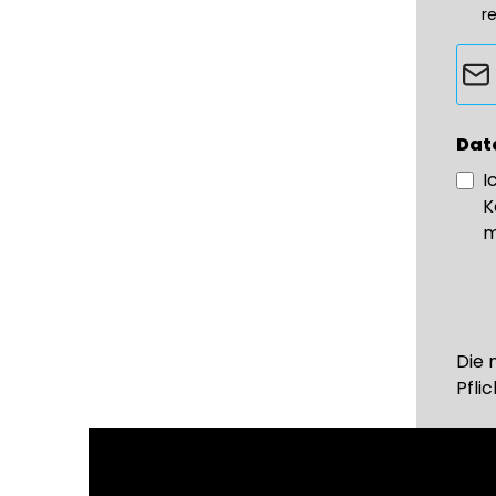
r
Dat
I
K
m
Die 
Pflic