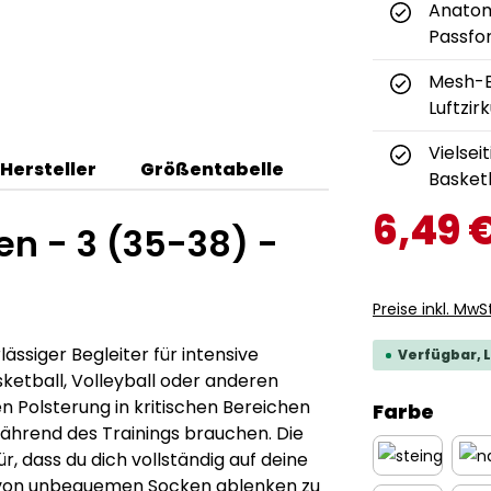
Anatom
Passfo
Mesh-E
Luftzir
Vielsei
Hersteller
Größentabelle
Basket
6,49 
n - 3 (35-38) -
Preise inkl. MwS
ässiger Begleiter für intensive
Verfügbar, L
sketball, Volleyball oder anderen
n Polsterung in kritischen Bereichen
ausw
Farbe
 während des Trainings brauchen. Die
 dass du dich vollständig auf deine
h von unbequemen Socken ablenken zu
steingrau