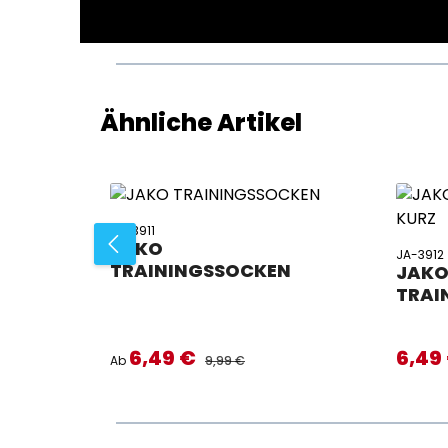
Produktgalerie überspringen
Ähnliche Artikel
JA-3911
JAKO
JA-3912
TRAININGSSOCKEN
JAK
TRAI
6,49 €
6,49
Verkaufspreis:
Verkaufs
REGULÄRER PREIS:
Ab
9,99 €