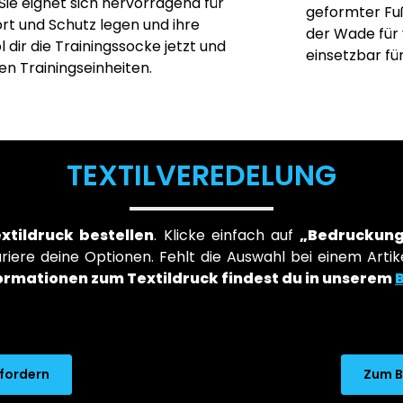
 Sie eignet sich hervorragend für
geformter Fu
ort und Schutz legen und ihre
der Wade für v
dir die Trainingssocke jetzt und
einsetzbar für
n Trainingseinheiten.
TEXTILVEREDELUNG
extildruck bestellen
. Klicke einfach auf
„Bedruckung
iere deine Optionen. Fehlt die Auswahl bei einem Artike
ormationen zum Textildruck findest du in unserem
nfordern
Zum B