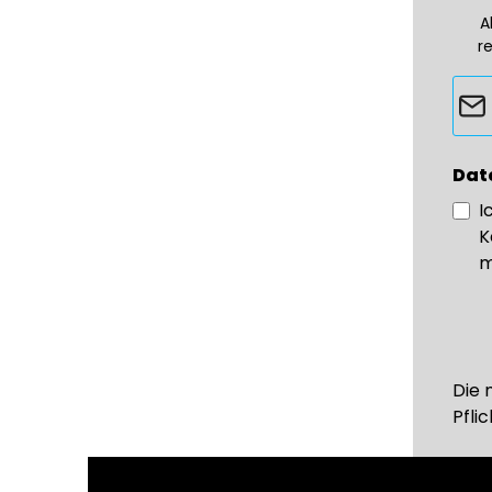
A
r
Dat
I
K
m
Die 
Pflic