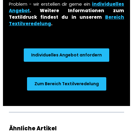
Problem - wir erstellen dir gerne ein
individuelles
Angebot
.
Weitere Informationen zum
Textildruck findest du in unserem
Bereich
Textilveredelung
.
Individuelles Angebot anfordern
Zum Bereich Textilveredelung
Produktgalerie überspringen
Ähnliche Artikel