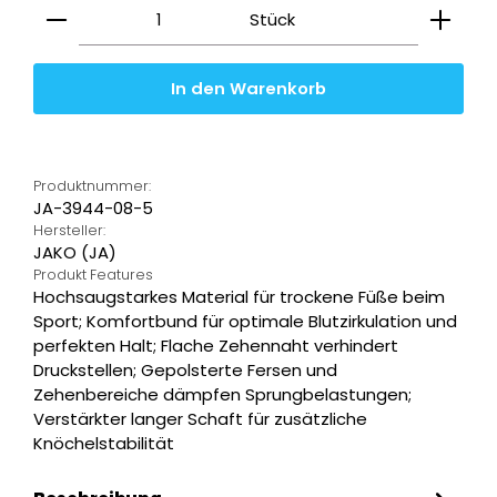
Produkt Anzahl: Gib den gewünschten Wert ein
Stück
In den Warenkorb
Produktnummer:
JA-3944-08-5
Hersteller:
JAKO (JA)
Produkt Features
Hochsaugstarkes Material für trockene Füße beim
Sport; Komfortbund für optimale Blutzirkulation und
perfekten Halt; Flache Zehennaht verhindert
Druckstellen; Gepolsterte Fersen und
Zehenbereiche dämpfen Sprungbelastungen;
Verstärkter langer Schaft für zusätzliche
Knöchelstabilität