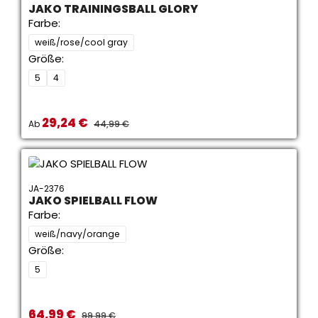
JAKO TRAININGSBALL GLORY
Farbe:
weiß/rose/cool gray
Größe:
5
4
29,24 €
Verkaufspreis:
REGULÄRER PREIS:
Ab
44,99 €
JA-2376
JAKO SPIELBALL FLOW
Farbe:
weiß/navy/orange
Größe:
5
64,99 €
Verkaufspreis:
REGULÄRER PREIS:
99,99 €