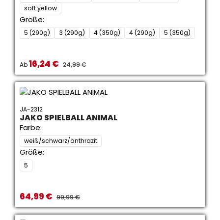
soft yellow
Größe:
5 (290g)
3 (290g)
4 (350g)
4 (290g)
5 (350g)
16,24 €
Verkaufspreis:
REGULÄRER PREIS:
Ab
24,99 €
JA-2312
JAKO SPIELBALL ANIMAL
Farbe:
weiß/schwarz/anthrazit
Größe:
5
64,99 €
Verkaufspreis:
REGULÄRER PREIS:
99,99 €