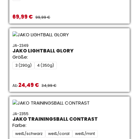
69,99 €
Verkaufspreis:
REGULÄRER PREIS:
99,99 €
JA-2349
JAKO LIGHTBALL GLORY
Größe:
3 (290g)
4 (350g)
24,49 €
Verkaufspreis:
REGULÄRER PREIS:
Ab
34,99 €
JA-2355
JAKO TRAININGSBALL CONTRAST
Farbe:
weiß/schwarz
weiß/coral
weiß/mint