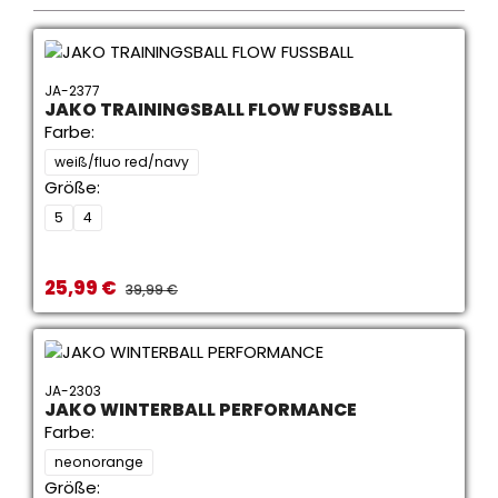
JA-2377
JAKO TRAININGSBALL FLOW FUSSBALL
Farbe:
weiß/fluo red/navy
Größe:
5
4
25,99 €
Verkaufspreis:
REGULÄRER PREIS:
39,99 €
JA-2303
JAKO WINTERBALL PERFORMANCE
Farbe:
neonorange
Größe: