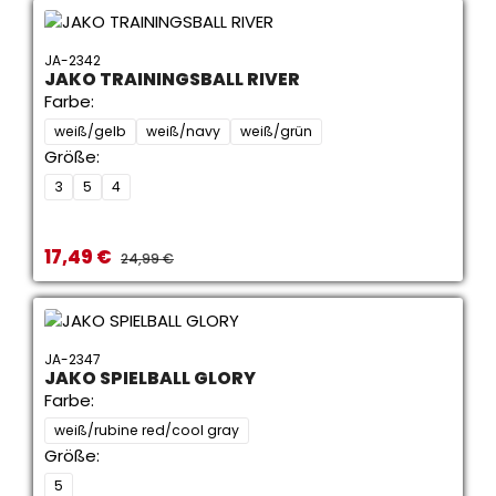
JA-2342
JAKO TRAININGSBALL RIVER
Farbe:
weiß/gelb
weiß/navy
weiß/grün
Größe:
3
5
4
17,49 €
Verkaufspreis:
REGULÄRER PREIS:
24,99 €
JA-2347
JAKO SPIELBALL GLORY
Farbe:
weiß/rubine red/cool gray
Größe:
5