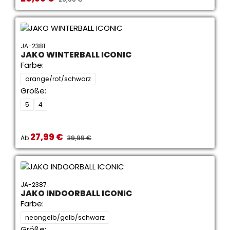
JA-2381
JAKO WINTERBALL ICONIC
Farbe:
orange/rot/schwarz
Größe:
5
4
27,99 €
Verkaufspreis:
REGULÄRER PREIS:
Ab
39,99 €
JA-2387
JAKO INDOORBALL ICONIC
Farbe:
neongelb/gelb/schwarz
Größe: