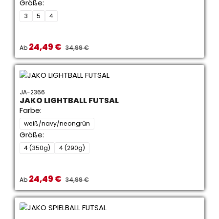
Größe:
3
5
4
24,49 €
Verkaufspreis:
REGULÄRER PREIS:
Ab
34,99 €
JA-2366
JAKO LIGHTBALL FUTSAL
Farbe:
weiß/navy/neongrün
Größe:
4 (350g)
4 (290g)
24,49 €
Verkaufspreis:
REGULÄRER PREIS:
Ab
34,99 €