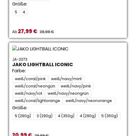
Größe:
5
4
27,99 €
Verkaufspreis:
REGULÄRER PREIS:
Ab
39,99 €
JA-2373
JAKO LIGHTBALL ICONIC
Farbe:
weiß/coral/pink
weiß/navy/mint
weiß/coral/neongün
weiß/navy/pink
weiß/navy/rot
weiß/navy/neongrün
weiß/coral/lightorange
weiß/navy/neonorange
Größe:
5 (290g)
3 (290g)
4 (350g)
4 (290g)
5 (350g)
20,99 €
Verkaufspreis:
REGULÄRER PREIS:
29,99 €