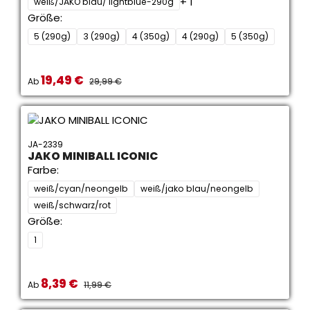
+ 1
weiß/JAKO blau/ lightblue-290g
Größe:
5 (290g)
3 (290g)
4 (350g)
4 (290g)
5 (350g)
19,49 €
Verkaufspreis:
REGULÄRER PREIS:
Ab
29,99 €
JA-2339
JAKO MINIBALL ICONIC
Farbe:
weiß/cyan/neongelb
weiß/jako blau/neongelb
weiß/schwarz/rot
Größe:
1
8,39 €
Verkaufspreis:
REGULÄRER PREIS:
Ab
11,99 €