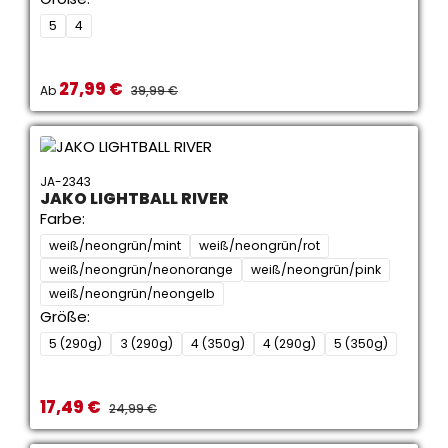
5
4
27,99 €
Verkaufspreis:
REGULÄRER PREIS:
Ab
39,99 €
JA-2343
JAKO LIGHTBALL RIVER
Farbe:
weiß/neongrün/mint
weiß/neongrün/rot
weiß/neongrün/neonorange
weiß/neongrün/pink
weiß/neongrün/neongelb
Größe:
5 (290g)
3 (290g)
4 (350g)
4 (290g)
5 (350g)
17,49 €
Verkaufspreis:
REGULÄRER PREIS:
24,99 €