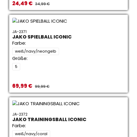
24,49 €
Verkaufspreis:
REGULÄRER PREIS:
34,99 €
JA-2371
JAKO SPIELBALL ICONIC
Farbe:
weiß/navy/neongelb
Größe:
5
69,99 €
Verkaufspreis:
REGULÄRER PREIS:
99,99 €
JA-2372
JAKO TRAININGSBALL ICONIC
Farbe:
weiß/navy/coral