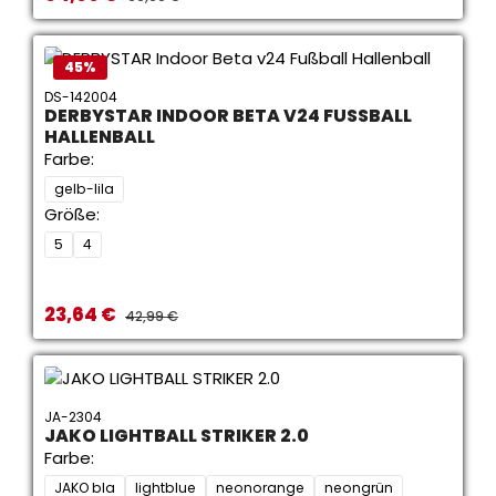
45
%
DS-142004
DERBYSTAR INDOOR BETA V24 FUSSBALL H
ALLENBALL
Farbe:
gelb-lila
Größe:
5
4
23,64 €
Verkaufspreis:
REGULÄRER PREIS:
42,99 €
JA-2304
JAKO LIGHTBALL STRIKER 2.0
Farbe:
JAKO bla
lightblue
neonorange
neongrün