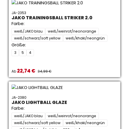
JA-2353
JAKO TRAININGSBALL STRIKER 2.0
Farbe:
weiß/JAKO blau
weiß/weinrot/neonorange
weiß/schwarz/soft yellow
weiß/khaki/neongrün
Größe:
3
5
4
22,74 €
Verkaufspreis:
REGULÄRER PREIS:
Ab
34,99 €
JA-2380
JAKO LIGHTBALL GLAZE
Farbe:
weiß/JAKO blau
weiß/weinrot/neonorange
weiß/schwarz/soft yellow
weiß/khaki/neongrün