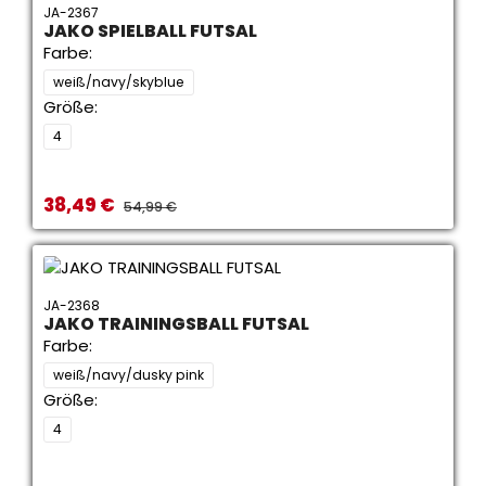
JA-2367
JAKO SPIELBALL FUTSAL
Farbe:
weiß/navy/skyblue
Größe:
4
38,49 €
Verkaufspreis:
REGULÄRER PREIS:
54,99 €
JA-2368
JAKO TRAININGSBALL FUTSAL
Farbe:
weiß/navy/dusky pink
Größe:
4