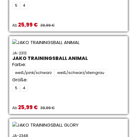
5
4
25,99 €
Verkaufspreis:
REGULÄRER PREIS:
Ab
39,99 €
JA-2313
JAKO TRAININGSBALL ANIMAL
Farbe:
weiß/pink/schwarz
weiß/schwarz/steingrau
Größe:
5
4
25,99 €
Verkaufspreis:
REGULÄRER PREIS:
Ab
39,99 €
JA-2348