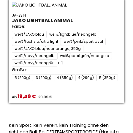
JA-2314
JAKO LIGHTBALL ANIMAL
Farbe:
weiß/JAKO blau
weiß/lightblue/neongelb
weiß/fuchsia/citro light
weiß/pink/sportroyal
weiß/JAKO blau/neonorange, 350g
weiß/navy/neongelb
weiß/sportgrün/neongelb
+ 1
weiß/navy/neongrün
Größe:
5 (290g)
3 (290g)
4 (350g)
4 (290g)
5 (350g)
19,49 €
Verkaufspreis:
REGULÄRER PREIS:
Ab
29,99 €
Kein Sport, kein Verein, kein Training ohne den
richtigen Ball. Bei DERTEAMSPORTPROFI.DE (Hartiste