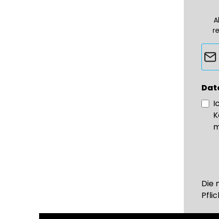
A
r
Dat
I
K
m
Die 
Pflic