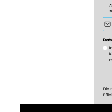
A
r
Dat
I
K
m
Die 
Pflic