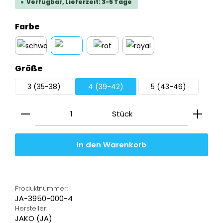
Verfügbar, Lieferzeit: 3-5 Tage
auswählen
Farbe
schwarz
weiß
rot
royal
auswählen
Größe
3 (35-38)
4 (39-42)
5 (43-46)
Produkt Anzahl: Gib den gewünschten Wert ein
Stück
In den Warenkorb
Produktnummer:
JA-3950-000-4
Hersteller:
JAKO (JA)