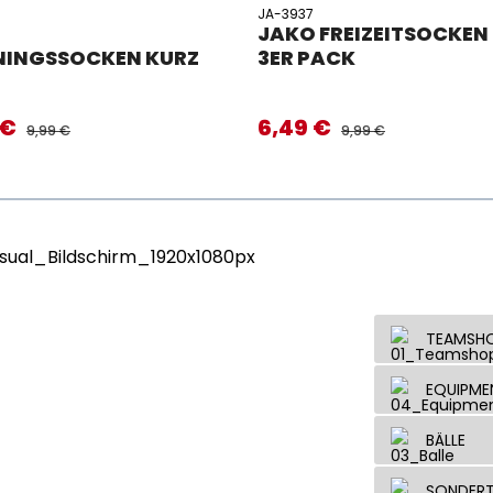
JA-3937
O
JAKO FREIZEITSOCKEN
NINGSSOCKEN KURZ
3ER PACK
 €
6,49 €
preis:
Verkaufspreis:
REGULÄRER PREIS:
REGULÄRER PREIS:
9,99 €
9,99 €
TEAMSH
EQUIPME
BÄLLE
SONDERT