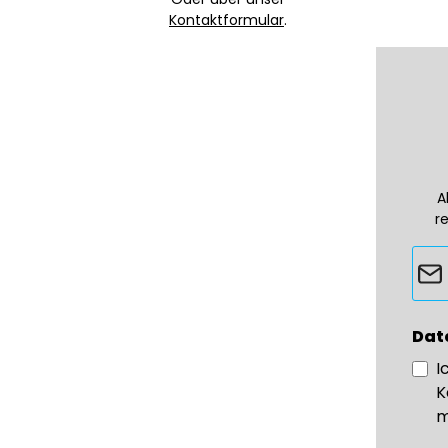
Kontaktformular
.
A
r
Dat
I
K
m