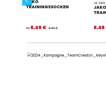
JAKO
JA-3912
TRAININGSSOCKEN
JAK
TRAI
6,49 €
6,49
Verkaufspreis:
Verkaufs
REGULÄRER PREIS:
Ab
9,99 €