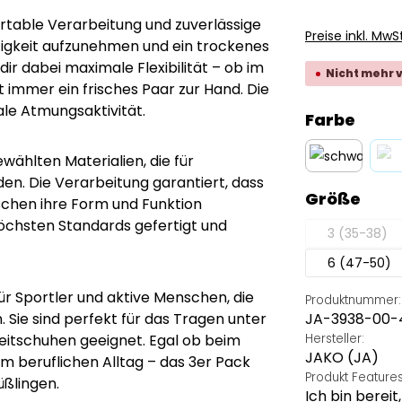
rtable Verarbeitung und zuverlässige
Preise inkl. MwS
htigkeit aufzunehmen und ein trockenes
dir dabei maximale Flexibilität – ob im
Nicht mehr 
t immer ein frisches Paar zur Hand. Die
ale Atmungsaktivität.
ausw
Farbe
wählten Materialien, die für
en. Die Verarbeitung garantiert, dass
schwarz
aus
Größe
hen ihre Form und Funktion
öchsten Standards gefertigt und
3 (35-38)
(Diese O
6 (47-50)
ür Sportler und aktive Menschen, die
Produktnummer:
 Sie sind perfekt für das Tragen unter
JA-3938-00-
eitschuhen geeignet. Egal ob beim
Hersteller:
JAKO (JA)
im beruflichen Alltag – das 3er Pack
Produkt Feature
üßlingen.
Ich bin berei