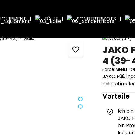
EQUIPMENT
BÄLLE
SONDERTRIKOTS
JAKO F
(39-4
Farbe:
weiß
|
G
JAKO Füßling
mit optimaler
Vorteile
Ich bin
JAKO Fü
ein Pro
kurz u