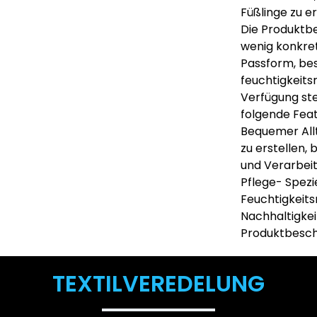
Füßlinge zu er
Die Produktbe
wenig konkret
Passform, be
feuchtigkeitsr
Verfügung st
folgende Feat
Bequemer All
zu erstellen, 
und Verarbei
Pflege- Spezie
Feuchtigkei
Nachhaltigkei
Produktbesch
TEXTILVEREDELUNG