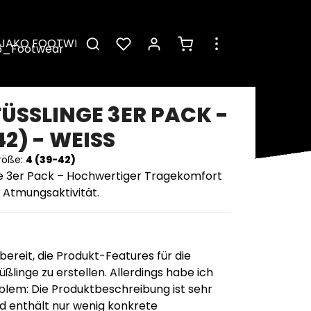
Warenkorb enthält 0 Pos
JAKO FOOTWEAR
ÜSSLINGE 3ER PACK - 4
2) - WEISS
röße:
4 (39-42)
e 3er Pack – Hochwertiger Tragekomfort
 Atmungsaktivität.
 bereit, die Produkt-Features für die
ßlinge zu erstellen. Allerdings habe ich
blem: Die Produktbeschreibung ist sehr
nd enthält nur wenig konkrete