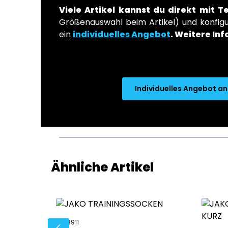
Viele Artikel kannst du direkt mit T
Größenauswahl beim Artikel) und konfigur
ein
individuelles Angebot
.
Weitere Inf
Individuelles Angebot a
Produktgalerie überspringen
Ähnliche Artikel
JA-3911