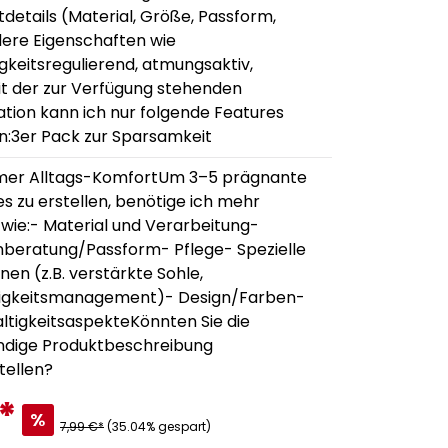
details (Material, Größe, Passform,
ere Eigenschaften wie
gkeitsregulierend, atmungsaktiv,
it der zur Verfügung stehenden
ation kann ich nur folgende Features
en:3er Pack zur Sparsamkeit
er Alltags-KomfortUm 3–5 prägnante
s zu erstellen, benötige ich mehr
 wie:- Material und Verarbeitung-
beratung/Passform- Pflege- Spezielle
nen (z.B. verstärkte Sohle,
igkeitsmanagement)- Design/Farben-
ltigkeitsaspekteKönnten Sie die
ändige Produktbeschreibung
tellen?
*
%
7,99 €*
(35.04% gespart)