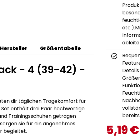
Produkt
besond
feuchti
etc.).M
Inform
ableit
Hersteller
Größentabelle
Bequem
Feature
ack - 4 (39-42) -
Details
Größen
Funktio
Feucht
Nachha
eten dir täglichen Tragekomfort für
vollst
 Set enthält drei Paar hochwertige
bereits
 und Trainingsschuhen getragen
 sorgen sie für ein angenehmes
5,19 €
 begleitet.