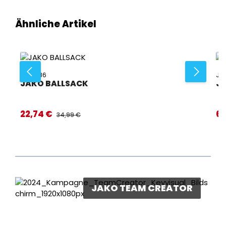
Produktgalerie überspringen
Ähnliche Artikel
JA-2386
JA
JAKO BALLSACK
JA
22,74 €
6,
Verkaufspreis:
Ver
REGULÄRER PREIS:
34,99 €
JAKO TEAM CREATOR