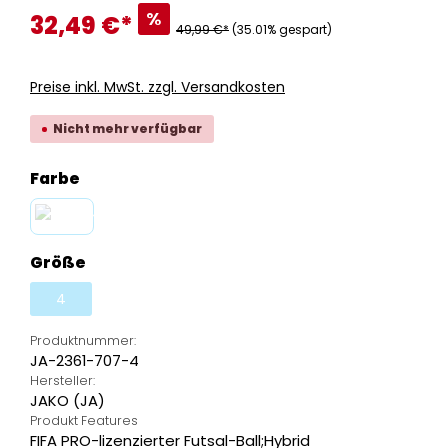
%
32,49 €
*
49,99 €*
(35.01% gespart)
Preise inkl. MwSt. zzgl. Versandkosten
Nicht mehr verfügbar
auswählen
Farbe
weiß/navy/gold
(Diese Option ist zurzeit nicht verfügbar.)
auswählen
Größe
4
(Diese Option ist zurzeit nicht verfügbar.)
Produktnummer:
JA-2361-707-4
Hersteller:
JAKO (JA)
Produkt Features
FIFA PRO-lizenzierter Futsal-Ball;Hybrid