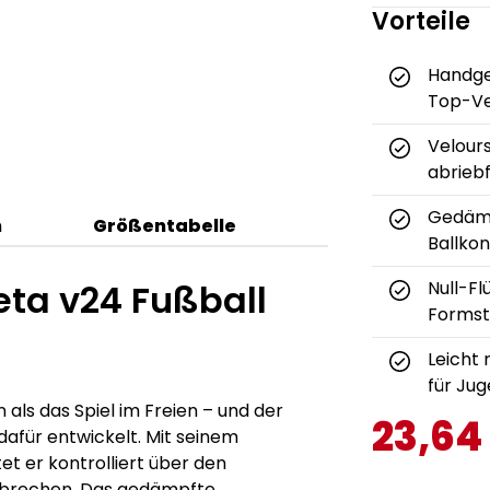
Vorteile
Handge
Top-Ve
Velour
abrieb
Gedämp
n
Größentabelle
Ballkon
ta v24 Fußball
Null-Fl
Formsta
Leicht 
für Ju
 als das Spiel im Freien – und der
23,64
afür entwickelt. Mit seinem
et er kontrolliert über den
zubrechen. Das gedämpfte