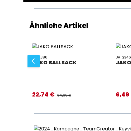
Produktgalerie überspringen
Ähnliche Artikel
JA-2386
JA-234
JAKO BALLSACK
JAKO
22,74 €
6,49
Verkaufspreis:
Verkaufs
REGULÄRER PREIS:
34,99 €