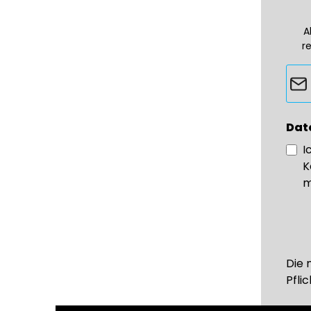
A
r
Dat
I
K
m
Die 
Pflic