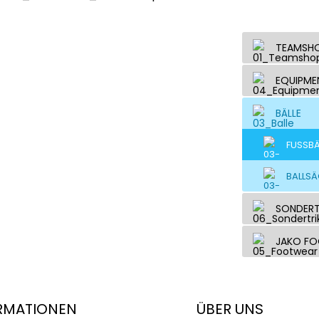
TEAMSH
EQUIPME
BÄLLE
FUSSBÄ
BALLSÄ
SONDERT
JAKO F
RMATIONEN
ÜBER UNS