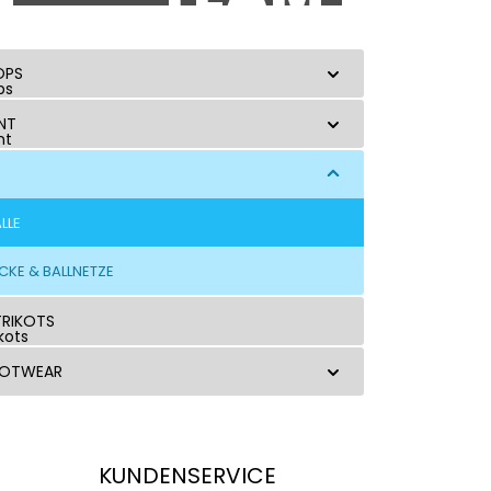
CREATOR
OPS
NT
LLE
CKE & BALLNETZE
RIKOTS
OOTWEAR
KUNDENSERVICE