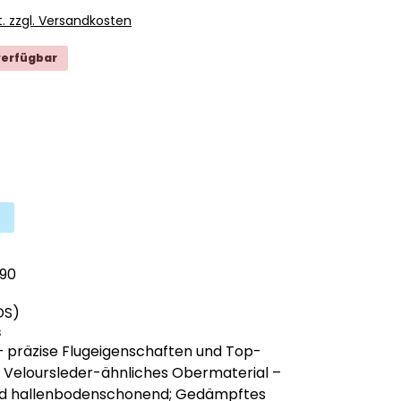
t. zzgl. Versandkosten
verfügbar
ählen
 ist zurzeit nicht verfügbar.)
wählen
iese Option ist zurzeit nicht verfügbar.)
90
DS)
s
 präzise Flugeigenschaften und Top-
 Veloursleder-ähnliches Obermaterial –
nd hallenbodenschonend; Gedämpftes