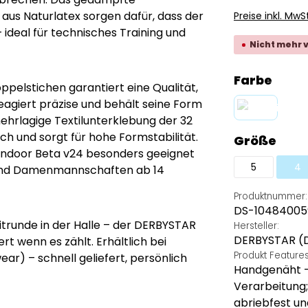
 aus Naturlatex sorgen dafür, dass der
Preise inkl. MwS
– ideal für technisches Training und
Nicht mehr 
ausw
Farbe
pelstichen garantiert eine Qualität,
 reagiert präzise und behält seine Form
ehrlagige Textilunterklebung der 32
gelb-lila
(Diese Option
ch und sorgt für hohe Formstabilität.
aus
Größe
 Indoor Beta v24 besonders geeignet
5
4
- und Damenmannschaften ab 14
(D
Produktnummer:
DS-10484005
eitrunde in der Halle – der DERBYSTAR
Hersteller:
DERBYSTAR (
fert wenn es zählt. Erhältlich bei
Produkt Feature
) – schnell geliefert, persönlich
Handgenäht –
Verarbeitung;
abriebfest u