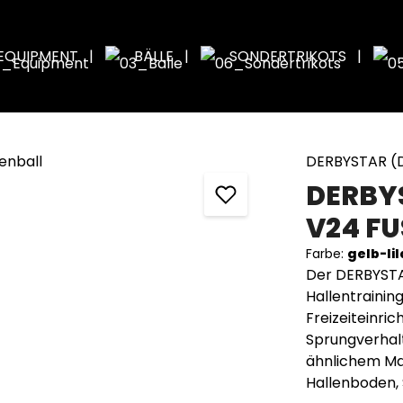
EQUIPMENT
BÄLLE
SONDERTRIKOTS
DERBYSTAR (
DERBY
V24 FU
Farbe:
gelb-li
Der DERBYSTAR
Hallentraining
Freizeiteinr
Sprungverhal
ähnlichem Mat
Hallenboden, 