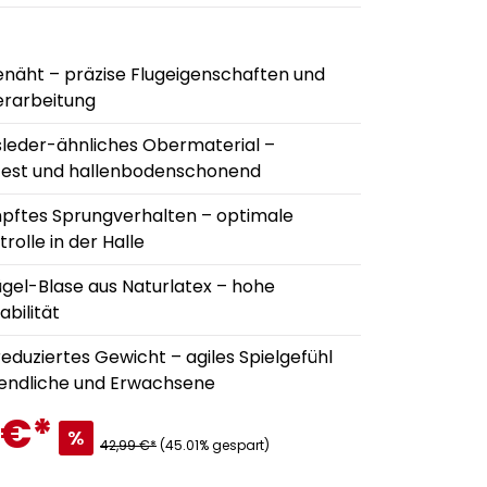
näht – präzise Flugeigenschaften und
rarbeitung
sleder-ähnliches Obermaterial –
fest und hallenbodenschonend
ftes Sprungverhalten – optimale
trolle in der Halle
ügel-Blase aus Naturlatex – hohe
bilität
reduziertes Gewicht – agiles Spielgefühl
gendliche und Erwachsene
 €
*
%
42,99 €*
(45.01% gespart)