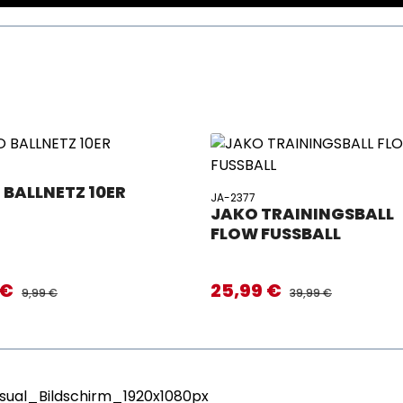
6
 BALLNETZ 10ER
JA-2377
JAKO TRAININGSBALL
FLOW FUSSBALL
 €
25,99 €
preis:
Verkaufspreis:
REGULÄRER PREIS:
REGULÄRER PREIS:
9,99 €
39,99 €