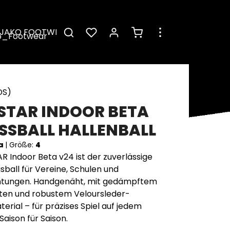
Warenkorb enthält 0 Pos
JAKO FOOTWEAR
DS)
STAR INDOOR BETA
SSBALL HALLENBALL
la
|
Größe:
4
 Indoor Beta v24 ist der zuverlässige
sball für Vereine, Schulen und
ichtungen. Handgenäht, mit gedämpftem
ten und robustem Veloursleder-
erial – für präzises Spiel auf jedem
Saison für Saison.