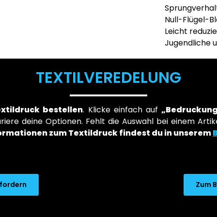
Sprungverhalt
Null-Flügel-B
Leicht reduzie
Jugendliche 
TEXTILVEREDELUNG
extildruck bestellen
. Klicke einfach auf
„Bedruckung
iere deine Optionen. Fehlt die Auswahl bei einem Artike
ormationen zum Textildruck findest du in unserem
nfordern
Zum B