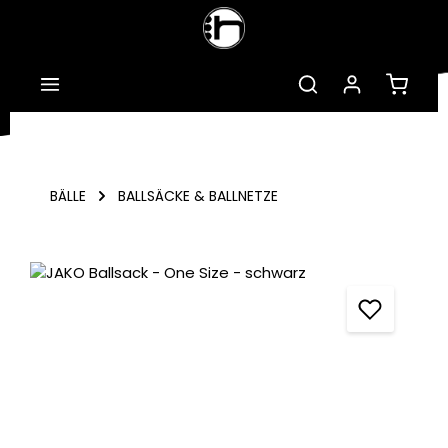
Zum Hauptinhalt springen
Warenk
BÄLLE
BALLSÄCKE & BALLNETZE
Bildergalerie überspringen