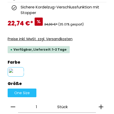
Sichere Kordelzug-Verschlussfunktion mit
Stopper
%
22,74 €
*
34,99 €*
(35.01% gespart)
Preise inkl. MwSt. zzgl. Versandkosten
Verfügbar, Lieferzeit: 1-2 Tage
auswählen
Farbe
schwarz
auswählen
Größe
One Size
Produkt Anzahl: Gib den gewünschten Wert ein
Stück