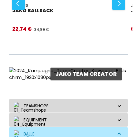
JA-2386
JA
JAKO BALLSACK
JA
22,74 €
6,
Verkaufspreis:
Ver
REGULÄRER PREIS:
34,99 €
JAKO TEAM CREATOR
TEAMSHOPS
EQUIPMENT
BÄLLE