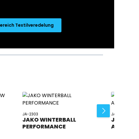
ereich Textilveredelung
JA-2303
JA-2313
JAKO WINTERBALL
JAKO TR
PERFORMANCE
ANIMAL