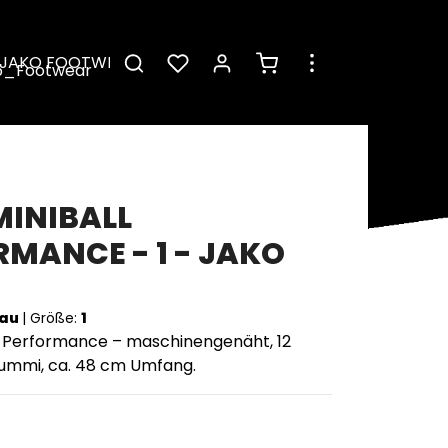
Warenkorb enthält 0 Pos
JAKO FOOTWEAR
MINIBALL
MANCE - 1 - JAKO
lau
|
Größe:
1
l Performance – maschinengenäht, 12
gummi, ca. 48 cm Umfang.