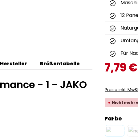
Masch
12 Pane
Naturg
Umfang
Für Na
7,79 €
Hersteller
Größentabelle
rmance - 1 - JAKO
Preise inkl. MwS
Nicht mehr 
ausw
Farbe