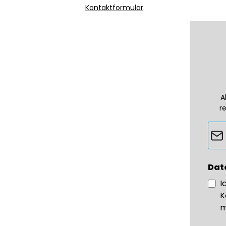
Kontaktformular
.
A
r
Dat
I
K
m