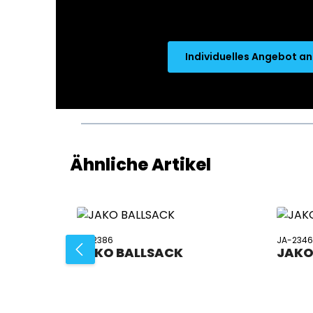
Individuelles Angebot a
Produktgalerie überspringen
Ähnliche Artikel
JA-2386
JA-234
JAKO BALLSACK
JAKO