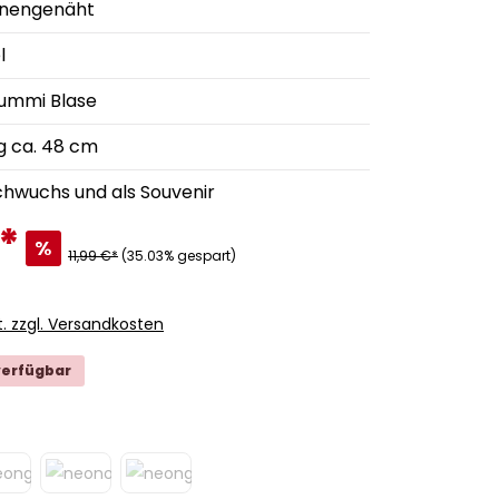
inengenäht
l
ummi Blase
 ca. 48 cm
chwuchs und als Souvenir
*
%
11,99 €*
(35.03% gespart)
t. zzgl. Versandkosten
verfügbar
ählen