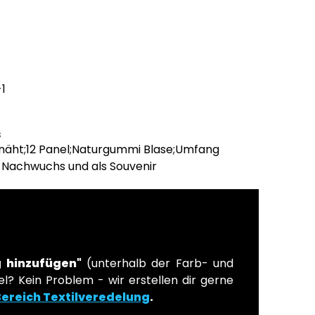
neongelb
neonorange
neongrün
 ist zurzeit nicht verfügbar.)
(Diese Option ist zurzeit nicht verfügbar.)
(Diese Option ist zurzeit nicht verfügbar.)
(Diese Option ist zurzeit nicht verfügbar.)
wählen
ist zurzeit nicht verfügbar.)
1
s
äht;12 Panel;Naturgummi Blase;Umfang
 Nachwuchs und als Souvenir
 hinzufügen"
(unterhalb der Farb- und
l? Kein Problem - wir erstellen dir gerne
Bereich Textilveredelung
.