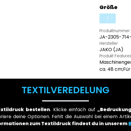
JAKO blau
(Diese Option
aus
Größe
1
(Diese Option 
Produktnummer:
JA-2305-714-
Hersteller:
JAKO (JA)
Produkt Feature
Maschinengen
ca. 48 cm;Für
TEXTILVEREDELUNG
extildruck bestellen
. Klicke einfach auf
„Bedruckung
iere deine Optionen. Fehlt die Auswahl bei einem Artike
ormationen zum Textildruck findest du in unserem