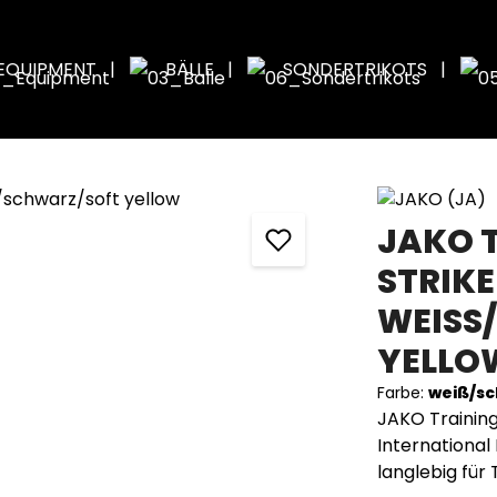
EQUIPMENT
BÄLLE
SONDERTRIKOTS
JAKO 
STRIKER
WEISS/
ELLO
Farbe:
weiß/sc
JAKO Training
International
langlebig für