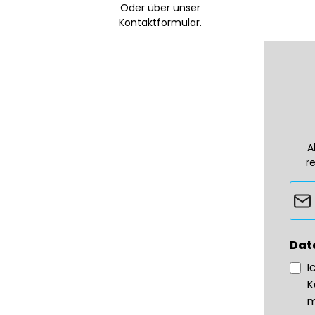
Oder über unser
Kontaktformular
.
A
r
Dat
I
K
m