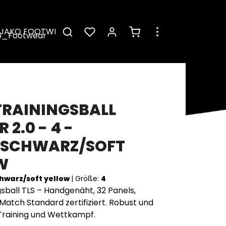
Warenkorb enthält 0 Pos
JAKO FOOTWEAR
TRAININGSBALL
 2.0 - 4 -
SCHWARZ/SOFT Y
W
hwarz/soft yellow
|
Größe:
4
sball TLS – Handgenäht, 32 Panels,
 Match Standard zertifiziert. Robust und
 Training und Wettkampf.