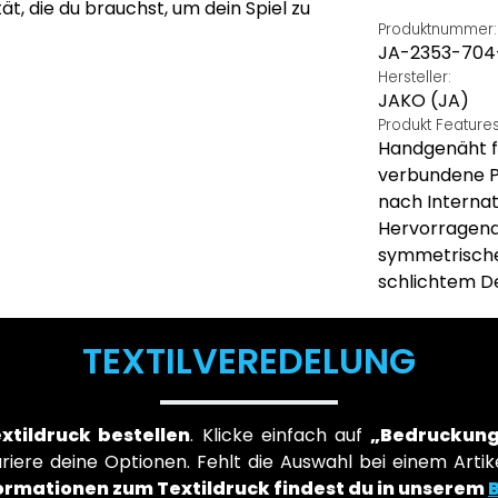
tät, die du brauchst, um dein Spiel zu
Produktnummer:
JA-2353-704
Hersteller:
JAKO (JA)
Produkt Feature
Handgenäht fü
verbundene Pan
nach Internat
Hervorragend
symmetrische 
schlichtem De
TEXTILVEREDELUNG
extildruck bestellen
. Klicke einfach auf
„Bedruckung
iere deine Optionen. Fehlt die Auswahl bei einem Artike
ormationen zum Textildruck findest du in unserem