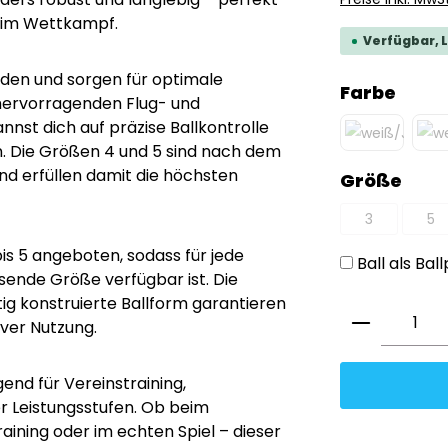
z im Wettkampf.
Verfügbar, L
nden und sorgen für optimale
ausw
Farbe
 hervorragenden Flug- und
st dich auf präzise Ballkontrolle
n. Die Größen 4 und 5 sind nach dem
weiß/JAKO
(Diese Option
und erfüllen damit die höchsten
aus
Größe
3
5
(Diese Option
(Di
bis 5 angeboten, sodass für jede
Ball als Ba
sende Größe verfügbar ist. Die
ig konstruierte Ballform garantieren
Produkt 
ver Nutzung.
gend für Vereinstraining,
r Leistungsstufen. Ob beim
aining oder im echten Spiel – dieser