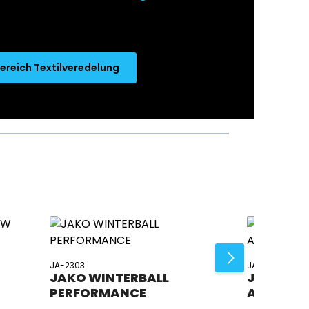
ereich Textilveredelung
JA-2303
JA-2313
JAKO WINTERBALL
JAKO TR
PERFORMANCE
ANIMAL