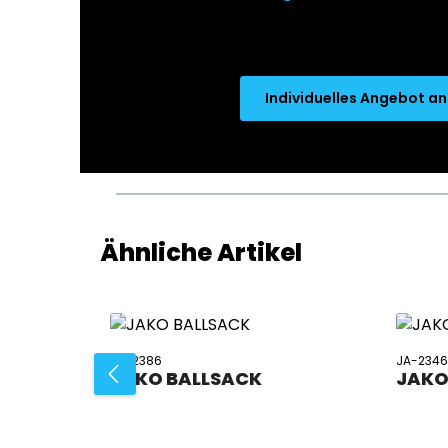
Individuelles Angebot a
Produktgalerie überspringen
Ähnliche Artikel
JA-2386
JA-234
JAKO BALLSACK
JAKO