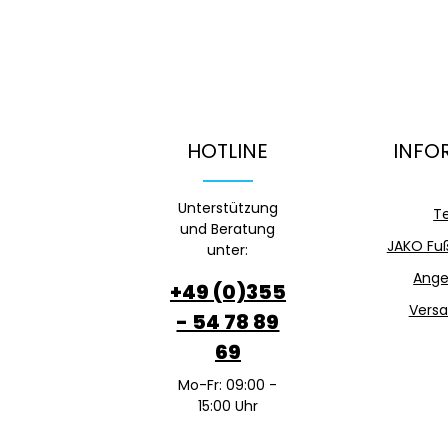
HOTLINE
INFO
Unterstützung
T
und Beratung
JAKO Fuß
unter:
Ange
+49 (0)355
Versa
- 54 78 89
69
Mo-Fr: 09:00 -
15:00 Uhr