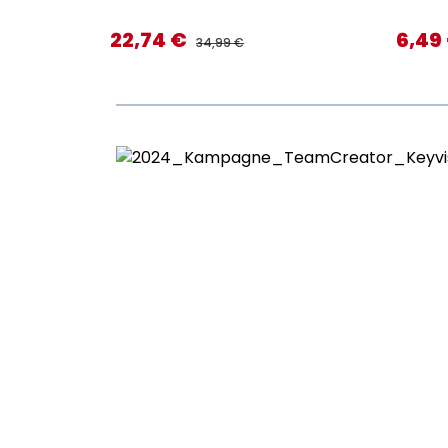
22,74 €
6,49
Verkaufspreis:
Verkaufs
REGULÄRER PREIS:
34,99 €