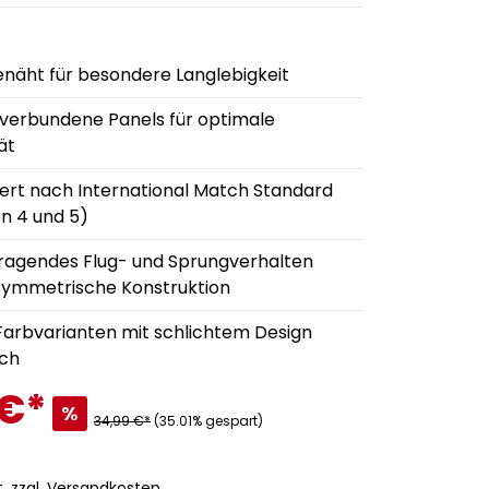
näht für besondere Langlebigkeit
 verbundene Panels für optimale
tät
ziert nach International Match Standard
n 4 und 5)
ragendes Flug- und Sprungverhalten
symmetrische Konstruktion
 Farbvarianten mit schlichtem Design
ich
 €
*
%
34,99 €*
(35.01% gespart)
t. zzgl. Versandkosten