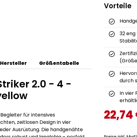
Vorteile
Handge
32 eng
Stabili
Zertifi
(Größe
Hersteller
Größentabelle
Hervor
riker 2.0 - 4 -
durch 
yellow
In vier
erhältl
22,74
 Begleiter für intensives
chten, zeitlosen Design in vier
jeder Ausrüstung. Die handgenähte
ers robust und langlebig – perfekt
Preise inkl. MwS